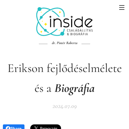
dr. Pintér Roberta
Erikson fejlődéselmélete
és a
Biográfia
2024.07.09
Share