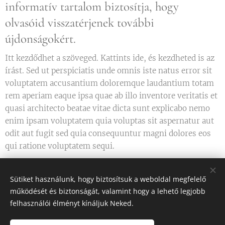
informatív tartalom biztosítja, hogy
olvasóid visszatérjenek további
újdonságokért.
Itt kezdődhet a szöveged. Kattints ide, és kezdheted is az
írást. Sed ut perspiciatis unde omnis iste natus error sit
voluptatem accusantium doloremque laudantium totam
rem aperiam eaque ipsa quae ab illo inventore veritatis et
quasi architecto beatae vitae dicta sunt explicabo nemo
enim ipsam voluptatem quia voluptas sit aspernatur aut
odit aut fugit sed quia consequuntur magni dolores eos
qui ratione voluptatem sequi.
Sütiket használunk, hogy biztosítsuk a weboldal megfelelő
Share
működését és biztonságát, valamint hogy a lehető legjobb
felhasználói élményt kínáljuk Neked.