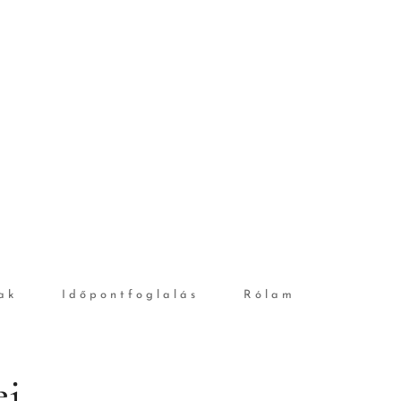
ak
Időpontfoglalás
Rólam
ei