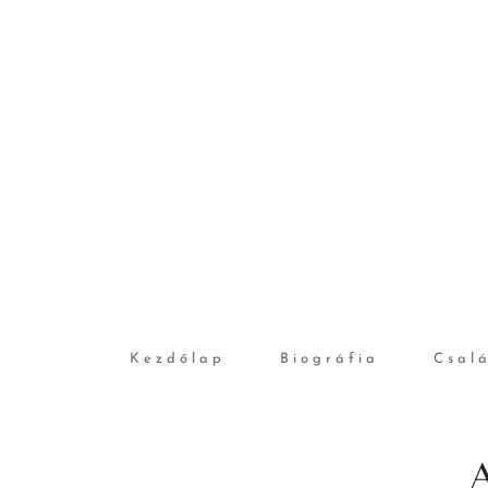
Kezdőlap
Biográfia
Csalá
A